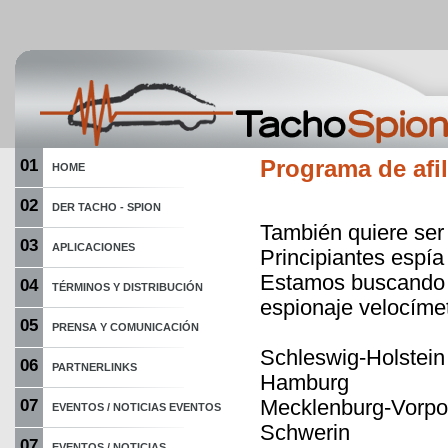
01
Programa de afil
HOME
02
DER TACHO - SPION
También quiere ser 
03
APLICACIONES
Principiantes espí
Estamos buscando l
04
TÉRMINOS Y DISTRIBUCIÓN
espionaje velocíme
05
PRENSA Y COMUNICACIÓN
Schleswig-Holstein
06
PARTNERLINKS
Hamburg
Mecklenburg-Vorp
07
EVENTOS / NOTICIAS EVENTOS
Schwerin
07
EVENTOS / NOTICIAS...