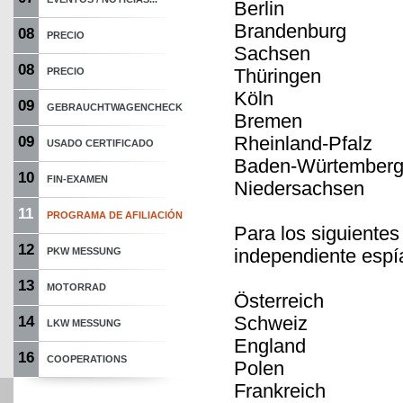
Berlin
Brandenburg
08
PRECIO
Sachsen
08
Thüringen
PRECIO
Köln
09
GEBRAUCHTWAGENCHECK
Bremen
Rheinland-Pfalz
09
USADO CERTIFICADO
Baden-Würtember
10
FIN-EXAMEN
Niedersachsen
11
PROGRAMA DE AFILIACIÓN
Para los siguiente
12
independiente espí
PKW MESSUNG
13
MOTORRAD
Österreich
Schweiz
14
LKW MESSUNG
England
16
COOPERATIONS
Polen
Frankreich