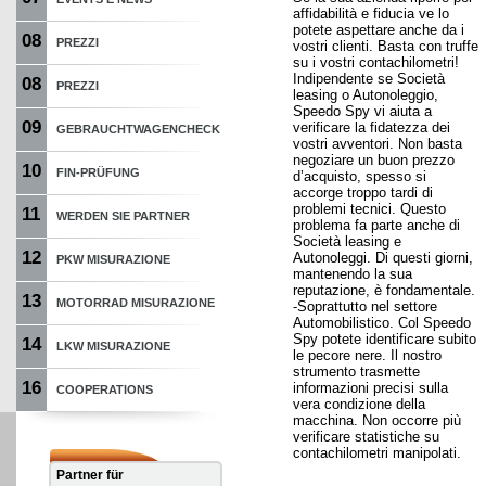
affidabilità e fiducia ve lo
potete aspettare anche da i
08
PREZZI
vostri clienti. Basta con truffe
su i vostri contachilometri!
Indipendente se Società
08
PREZZI
leasing o Autonoleggio,
Speedo Spy vi aiuta a
09
verificare la fidatezza dei
GEBRAUCHTWAGENCHECK
vostri avventori. Non basta
negoziare un buon prezzo
10
FIN-PRÜFUNG
d’acquisto, spesso si
accorge troppo tardi di
problemi tecnici. Questo
11
WERDEN SIE PARTNER
problema fa parte anche di
Società leasing e
12
Autonoleggi. Di questi giorni,
PKW MISURAZIONE
mantenendo la sua
reputazione, è fondamentale.
13
MOTORRAD MISURAZIONE
-Soprattutto nel settore
Automobilistico. Col Speedo
Spy potete identificare subito
14
LKW MISURAZIONE
le pecore nere. Il nostro
strumento trasmette
16
informazioni precisi sulla
COOPERATIONS
vera condizione della
macchina. Non occorre più
verificare statistiche su
contachilometri manipolati.
Partner für