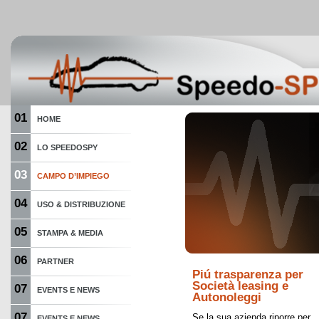
01
HOME
02
LO SPEEDOSPY
03
CAMPO D’IMPIEGO
04
USO & DISTRIBUZIONE
05
STAMPA & MEDIA
06
PARTNER
Piú trasparenza per
Società leasing e
07
EVENTS E NEWS
Autonoleggi
07
Se la sua azienda riporre per
EVENTS E NEWS