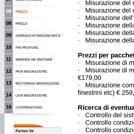
· Misurazi
· Misurazi
08
PREZZI
· Misurazio
08
· Misurazione d
PREZZI
· Misurazione
09
GEBRAUCHTWAGENCHECK
· Misurazio
10
FIN-PRÜFUNG
Prezzi per pacchet
11
WERDEN SIE PARTNER
· Misurazion
· Misurazione di 
12
PKW MISURAZIONE
€179,00
13
· Misurazione compl
MOTORRAD MISURAZIONE
finestrini etc) € 259
14
LKW MISURAZIONE
Ricerca di eventual
16
COOPERATIONS
· Controllo del
· Controllo con
· Controllo cond
Partner für