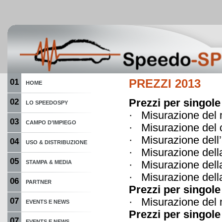
01
PREZZI 2013
HOME
Prezzi per singole
02
LO SPEEDOSPY
· Misurazi
03
CAMPO D’IMPIEGO
· Misurazi
· Misurazione 
04
USO & DISTRIBUZIONE
· Misurazione d
05
· Misurazione
STAMPA & MEDIA
· Misurazi
06
PARTNER
Prezzi per singole
· Misurazio
07
EVENTS E NEWS
Prezzi per singole
07
EVENTS E NEWS