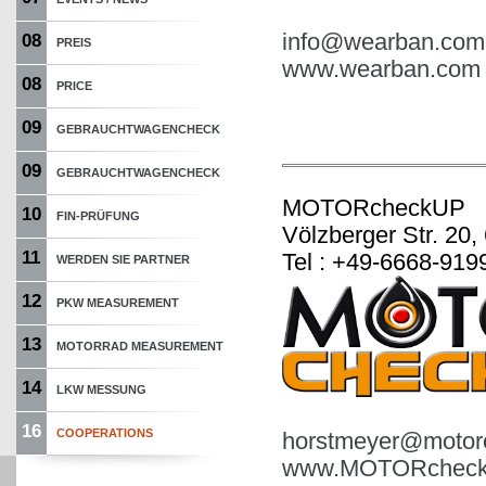
info@wearban.com
08
PREIS
www.wearban.com
08
PRICE
09
GEBRAUCHTWAGENCHECK
09
GEBRAUCHTWAGENCHECK
MOTORcheckUP
10
FIN-PRÜFUNG
Völzberger Str. 20,
11
Tel : +49-6668-919
WERDEN SIE PARTNER
12
PKW MEASUREMENT
13
MOTORRAD MEASUREMENT
14
LKW MESSUNG
16
COOPERATIONS
horstmeyer@motor
www.MOTORcheck