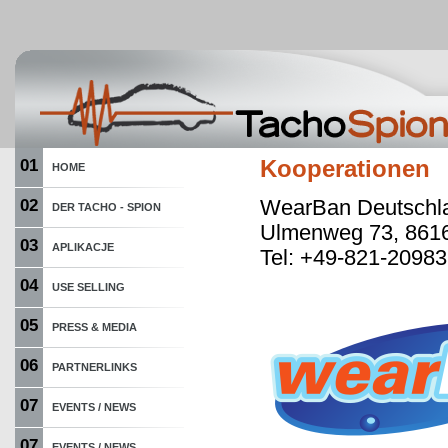
01
Kooperationen
HOME
WearBan Deutschl
02
DER TACHO - SPION
Ulmenweg 73, 861
03
APLIKACJE
Tel: +49-821-2098
04
USE SELLING
05
PRESS & MEDIA
06
PARTNERLINKS
07
EVENTS / NEWS
07
EVENTS / NEWS