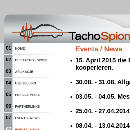
01
Events / News
HOME
15. April 2015 d
02
DER TACHO - SPION
kooperieren
.
03
APLIKACJE
30.08. - 31.08. Al
04
USE SELLING
05
03.05. - 04.05. M
PRESS & MEDIA
06
PARTNERLINKS
25.04. - 27.04.20
07
EVENTS / NEWS
08.04. - 13.04.201
07
EVENTS / NEWS