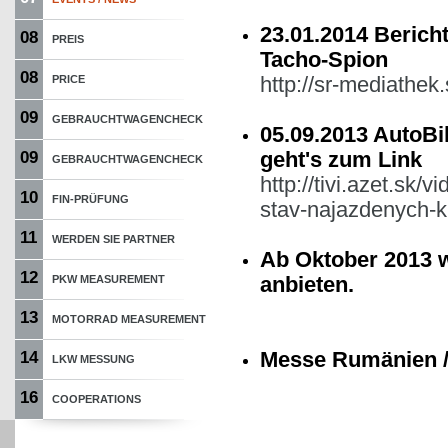
23.01.2014 Berich
08
PREIS
Tacho-Spion
08
http://sr-mediathe
PRICE
09
GEBRAUCHTWAGENCHECK
05.09.2013 AutoBi
geht's zum Link
09
GEBRAUCHTWAGENCHECK
http://tivi.azet.sk
10
FIN-PRÜFUNG
stav-najazdenych-k
11
WERDEN SIE PARTNER
Ab Oktober 2013 
12
anbieten.
PKW MEASUREMENT
13
MOTORRAD MEASUREMENT
Messe Rumänien /
14
LKW MESSUNG
16
COOPERATIONS