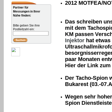
2012 MOTFEA/NOT
Partner für
Messungen in Ihrer
Nähe finden:
Das schreiben un
Bitte geben Sie ihre
mit dem Tachospio
Postleitzahl ein:
KM passen Verschl
Injektor
hat etwas 
Ultraschallmikrof
besorgnisserregen
paar Monaten entw
Hier der Link zum
Der Tacho-Spion w
Bukarest (03.-07.A
Wegen sehr hoher
Spion Dienstleist