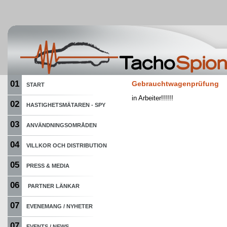
01
Gebrauchtwagenprüfung
START
in Arbeiter!!!!!!
02
HASTIGHETSMÄTAREN - SPY
03
ANVÄNDNINGSOMRÅDEN
04
VILLKOR OCH DISTRIBUTION
05
PRESS & MEDIA
06
PARTNER LÄNKAR
07
EVENEMANG / NYHETER
07
EVENTS / NEWS