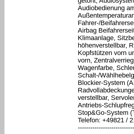
getönt, Audiosyste
Audiobedienung am
Außentemperaturanz
Fahrer-/Beifahrerse
Airbag Beifahrerse
Klimaanlage, Sitzbez
höhenverstellbar, R
Kopfstützen vorn un
vorn, Zentralverrie
Wagenfarbe, Schle
Schalt-/Wählhebelgr
Blockier-System (A
Radvollabdeckungen
verstellbar, Servol
Antriebs-Schlupfre
Stop&Go-System 
Telefon: +49821 / 
--------------------------