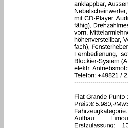
anklappbar, Aussens
Nebelscheinwerfer
mit CD-Player, Au
fähig), Drehzahlmes
vorn, Mittelarmleh
höhenverstellbar, V
fach), Fensterheber
Fernbedienung, Isof
Blockier-System (A
elektr. Antriebsmot
Telefon: +49821 / 
--------------------------
--------------------------
Fiat Grande Punto 
Preis:€ 5.980,-/MwS
Fahrzeugkategorie
Aufbau: Limous
Erstzulassung: 1