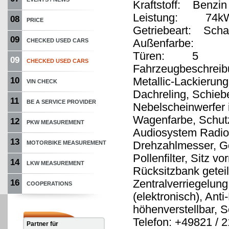
Kraftstoff: Benzin
Leistung: 74kW
08
PRICE
Getriebeart: Schal
09
Außenfarbe:
CHECKED USED CARS
Türen: 5
09
CHECKED USED CARS
Fahrzeugbeschreib
Metallic-Lackierung,
10
VIN CHECK
Dachreling, Schieb
11
BE A SERVICE PROVIDER
Nebelscheinwerfer i
Wagenfarbe, Schutz
12
PKW MEASUREMENT
Audiosystem Radio 
13
Drehzahlmesser, G
MOTORBIKE MEASUREMENT
Pollenfilter, Sitz v
14
LKW MEASUREMENT
Rücksitzbank geteil
Zentralverriegelun
16
COOPERATIONS
(elektronisch), Ant
höhenverstellbar, 
Telefon: +49821 / 
Partner für