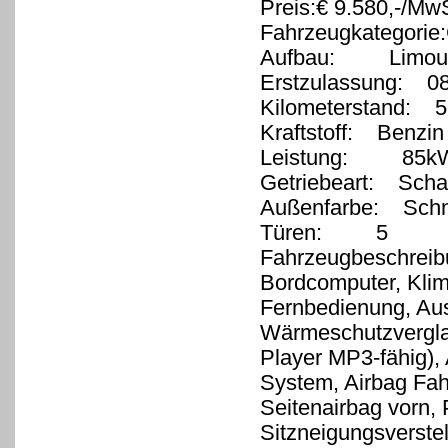
Preis:€ 9.580,-/MwS
Fahrzeugkategorie
Aufbau: Limous
Erstzulassung: 0
Kilometerstand: 5
Kraftstoff: Benzin
Leistung: 85kW 
Getriebeart: Schal
Außenfarbe: Sch
Türen: 5
Fahrzeugbeschreib
Bordcomputer, Klim
Fernbedienung, Auss
Wärmeschutzvergl
Player MP3-fähig),
System, Airbag Fah
Seitenairbag vorn, P
Sitzneigungsverstel