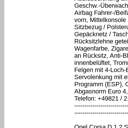
Geschw.-Überwachun
Airbag Fahrer-/Beif
vorn, Mittelkonsole 
Sitzbezug / Polsteru
Gepäcknetz / Tasche
Rücksitzlehne getei
Wagenfarbe, Zigare
an Rücksitz, Anti-
innenbelüftet, Tro
Felgen mit 4-Loch-B
Servolenkung mit ele
Programm (ESP), G
Abgasnorm Euro 4, 
Telefon: +49821 / 
--------------------------
--------------------------
Opel Corsa D 1.2 S