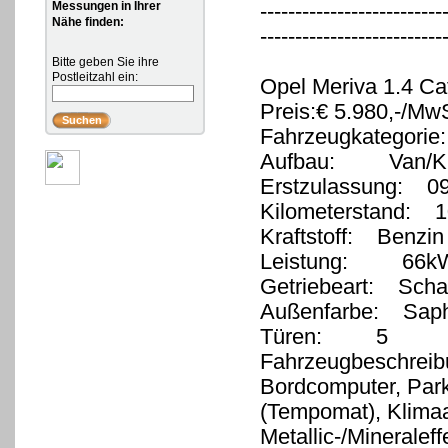
Messungen in Ihrer
--------------------------
Nähe finden:
--------------------------
Bitte geben Sie ihre
Postleitzahl ein:
Opel Meriva 1.4 C
Preis:€ 5.980,-/MwS
Fahrzeugkategorie
Aufbau: Van/Kl
Erstzulassung: 0
Kilometerstand: 
Kraftstoff: Benzin
Leistung: 66kW
Getriebeart: Schal
Außenfarbe: Saph
Türen: 5
Fahrzeugbeschreib
Bordcomputer, Park
(Tempomat), Klimaa
Metallic-/Mineralef