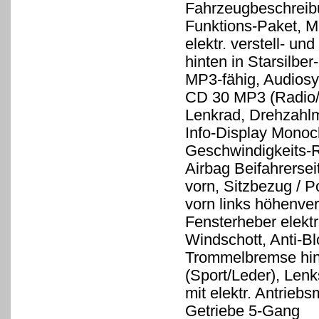
Fahrzeugbeschreib
Funktions-Paket, Me
elektr. verstell- u
hinten in Starsilbe
MP3-fähig, Audios
CD 30 MP3 (Radio/
Lenkrad, Drehzahlm
Info-Display Monoc
Geschwindigkeits-R
Airbag Beifahrersei
vorn, Sitzbezug / P
vorn links höhenvers
Fensterheber elektr
Windschott, Anti-B
Trommelbremse hint
(Sport/Leder), Len
mit elektr. Antrieb
Getriebe 5-Gang