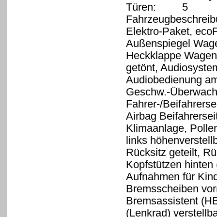
Türen: 5
Fahrzeugbeschreib
Elektro-Paket, ecoF
Außenspiegel Wagen
Heckklappe Wagenf
getönt, Audiosyst
Audiobedienung am
Geschw.-Überwachun
Fahrer-/Beifahrerse
Airbag Beifahrersei
Klimaanlage, Pollenf
links höhenverstell
Rücksitz geteilt, Rü
Kopfstützen hinten 
Aufnahmen für Kind
Bremsscheiben vorn
Bremsassistent (HB
(Lenkrad) verstellb