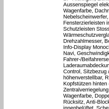
Aussenspiegel elekt
Wagenfarbe, Dachre
Nebelscheinwerfer,
Fensterzierleisten 
Schutzleisten Stos
Wärmeschutzvergla
Drehzahlmesser, Bo
Info-Display Mono
Navi, Geschwindigk
Fahrer-/Beifahrerse
Laderaumabdeckung
Control, Sitzbezug /
höhenverstellbar, R
Kopfstützen hinten 
Zentralverriegelung
Wagenfarbe, Doppel
Rücksitz, Anti-Blo
innenbelüftet, Sch