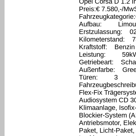
Opel Corsa D 1.2 I
Preis:€ 7.580,-/MwS
Fahrzeugkategorie
Aufbau: Limous
Erstzulassung: 0
Kilometerstand: 7
Kraftstoff: Benzin
Leistung: 59kW
Getriebeart: Schal
Außenfarbe: Green
Türen: 3
Fahrzeugbeschreib
Flex-Fix Trägersyst
Audiosystem CD 30
Klimaanlage, Isofix
Blockier-System (A
Antriebsmotor, Elek
Paket, Licht-Paket,