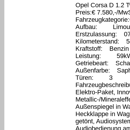
Opel Corsa D 1.2 T
Preis:€ 7.580,-/MwS
Fahrzeugkategorie
Aufbau: Limous
Erstzulassung: 0
Kilometerstand: 5
Kraftstoff: Benzin
Leistung: 59kW
Getriebeart: Schal
Außenfarbe: Saph
Türen: 3
Fahrzeugbeschreib
Elektro-Paket, Inn
Metallic-/Mineraleff
Außenspiegel in Wa
Heckklappe in Wage
getönt, Audiosyst
Audiobedienung am