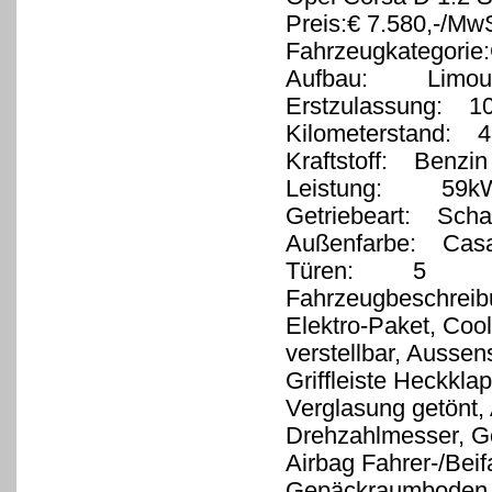
Preis:€ 7.580,-/MwS
Fahrzeugkategorie
Aufbau: Limous
Erstzulassung: 1
Kilometerstand: 4
Kraftstoff: Benzin
Leistung: 59kW
Getriebeart: Schal
Außenfarbe: Casab
Türen: 5
Fahrzeugbeschreib
Elektro-Paket, Coo
verstellbar, Ausse
Griffleiste Heckkl
Verglasung getönt,
Drehzahlmesser, G
Airbag Fahrer-/Beif
Gepäckraumboden do