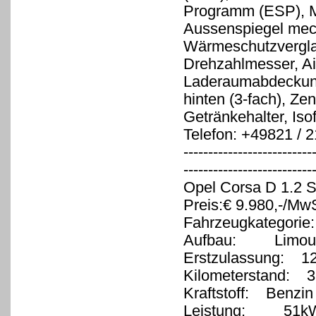
Programm (ESP), Me
Aussenspiegel mech
Wärmeschutzvergla
Drehzahlmesser, Air
Laderaumabdeckung,
hinten (3-fach), Ze
Getränkehalter, Iso
Telefon: +49821 / 
--------------------------
-------------------------
Opel Corsa D 1.2 Sa
Preis:€ 9.980,-/MwS
Fahrzeugkategorie
Aufbau: Limous
Erstzulassung: 12
Kilometerstand: 3
Kraftstoff: Benzin
Leistung: 51kW