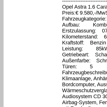
-------------------------
Opel Astra 1.6 Car
Preis:€ 9.580,-/Mw
Fahrzeugkategorie
Aufbau: Komb
Erstzulassung: 0
Kilometerstand: 6
Kraftstoff: Benzin
Leistung: 85kW 
Getriebeart: Schal
Außenfarbe: Sch
Türen: 5
Fahrzeugbeschreib
Klimaanlage, Anhä
Bordcomputer, Auss
Wärmeschutzverglas
Audiosystem CD 30
Airbag-System, Fens