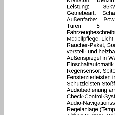
Kraftstoff: Benzin
Leistung: 85kW 
Getriebeart: Schal
Außenfarbe: Powe
Türen: 5
Fahrzeugbeschreib
Modellpflege, Licht
Raucher-Paket, Son
verstell- und heizb
Außenspiegel in Wa
Einschaltautomatik 
Regensensor, Seite
Fensterzierleisten 
Schutzleisten Stoß
Audiobedienung am
Check-Control-Syst
Audio-Navigationss
Regelanlage (Tempo