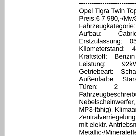
--------------------------
Opel Tigra Twin Top
Preis:€ 7.980,-/MwS
Fahrzeugkategorie
Aufbau: Cabrio/
Erstzulassung: 0
Kilometerstand: 4
Kraftstoff: Benzin
Leistung: 92kW
Getriebeart: Schal
Außenfarbe: Starsi
Türen: 2
Fahrzeugbeschreib
Nebelscheinwerfer
MP3-fähig), Klimaan
Zentralverriegelun
mit elektr. Antrieb
Metallic-/Mineraleff