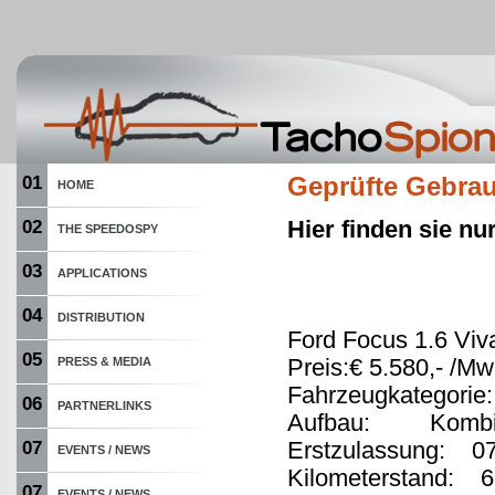
01
Geprüfte Gebra
HOME
Hier finden sie n
02
THE SPEEDOSPY
03
APPLICATIONS
04
DISTRIBUTION
Ford Focus 1.6 Viv
05
Preis:€ 5.580,- /Mw
PRESS & MEDIA
Fahrzeugkategorie
06
PARTNERLINKS
Aufbau: Komb
Erstzulassung: 0
07
EVENTS / NEWS
Kilometerstand: 6
07
EVENTS / NEWS