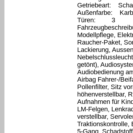
Getriebeart: Schal
Außenfarbe: Karb
Türen: 3
Fahrzeugbeschreib
Modellpflege, Elek
Raucher-Paket, Sond
Lackierung, Aussens
Nebelschlussleuchte
getönt), Audiosys
Audiobedienung am
Airbag Fahrer-/Beif
Pollenfilter, Sitz v
höhenverstellbar, Rü
Aufnahmen für Kind
LM-Felgen, Lenkrad
verstellbar, Servole
Traktionskontrolle,
5-Gang, Schadstof