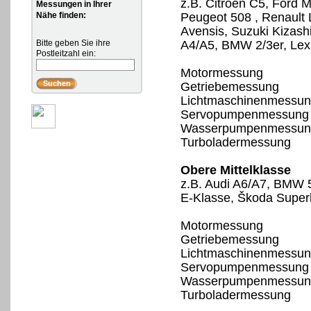
z.B. Citroën C5, Ford 
Messungen in Ihrer
Nähe finden:
Peugeot 508 , Renault
Avensis, Suzuki Kizash
Bitte geben Sie ihre
A4/A5, BMW 2/3er, Lex
Postleitzahl ein:
Motormessung
Getriebemessung
Lichtmaschinenmessu
Servopumpenmessung
Wasserpumpenmessun
Turboladermessung
Obere Mittelklasse
z.B. Audi A6/A7, BMW 
E-Klasse, Škoda Superb
Motormessung
Getriebemessung
Lichtmaschinenmessu
Servopumpenmessung
Wasserpumpenmessun
Turboladermessung