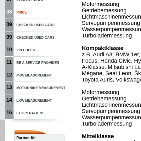
Motormessung
Getriebemessung
08
PRICE
Lichtmaschinenmessu
Servopumpenmessung
09
CHECKED USED CARS
Wasserpumpenmessun
Turboladermessung
09
CHECKED USED CARS
Kompaktklasse
10
VIN CHECK
z.B. Audi A3, BMW 1er,
Focus, Honda Civic, H
11
BE A SERVICE PROVIDER
A-Klasse, Mitsubishi L
Mégane, Seat Leon, Šk
12
PKW MEASUREMENT
Toyota Auris, Volkswag
13
MOTORBIKE MEASUREMENT
Motormessung
Getriebemessung
14
LKW MEASUREMENT
Lichtmaschinenmessu
Servopumpenmessung
16
COOPERATIONS
Wasserpumpenmessun
Turboladermessung
Mittelklasse
Partner für