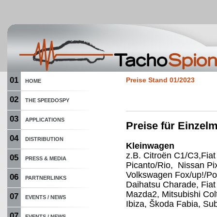
01
Preise Stand 01/2023
HOME
02
THE SPEEDOSPY
03
APPLICATIONS
Preise für Einze
04
DISTRIBUTION
Kleinwagen
z.B. Citroën C1/C3,Fiat
05
PRESS & MEDIA
Picanto/Rio, Nissan P
Volkswagen Fox/up!/Pol
06
PARTNERLINKS
Daihatsu Charade, Fiat
Mazda2, Mitsubishi Col
07
EVENTS / NEWS
Ibiza, Škoda Fabia, Sub
07
EVENTS / NEWS