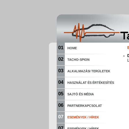
01
HOME
02
TACHO-SPION
03
ALKALMAZÁSI TERÜLETEK
04
HASZNÁLAT ÉS ÉRTÉKESÍTÉS
05
SAJTÓ ÉS MÉDIA
06
PARTNERKAPCSOLAT
07
ESEMÉNYEK / HÍREK
07
ESEMÉNYEK / HÍREK