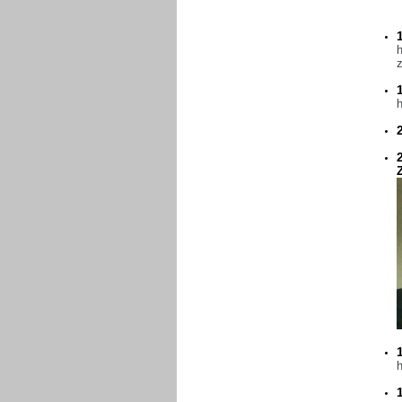
h
z
h
h