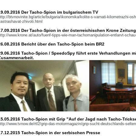
19.09.2016 Der Tacho-Spion im bulgarischem TV
ttp://btvnovinite.bg/article/bulgaria/ikonomika/kolite-s-varnati-kilometrazhi-os
astrashavat-zhivoti.html
17.09.2016 Der Tacho-Spion in der österreichischen Krone Zeitung
ttp://www.krone.at/auto/fuenf-tipps-wie-man-tachomanipulation-entlarvt-scha
26.08.2016 Bericht über den Tacho-Spion beim BR2
29.06.2016 Tacho-Spion / SpeedoSpy führt erste Verhandlungen m
Zusammenarbeit.
15.05.2016 Tacho-Spion mit Grip
"Auf der Jagd nach Tacho-Tricks
ttp://www.tvnow.de/rtl2/grip-das-motormagazin/grip-sucht-deutschlands-selten
17.12.2015 Tacho-Spion in der serbischen Presse