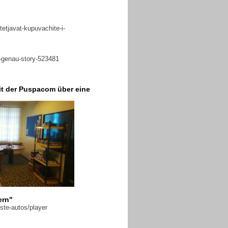
htetjavat-kupuvachite-i-
u-genau-story-523481
it der Puspacom über eine
ern"
ste-autos/player