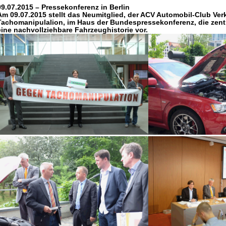
09.07.2015 – Pressekonferenz in Berlin
Am 09.07.2015 stellt das Neumitglied, der ACV Automobil-Club Verk
Tachomanipulalion, im Haus der Bundespressekonferenz, die zent
eine nachvollziehbare Fahrzeughistorie vor.