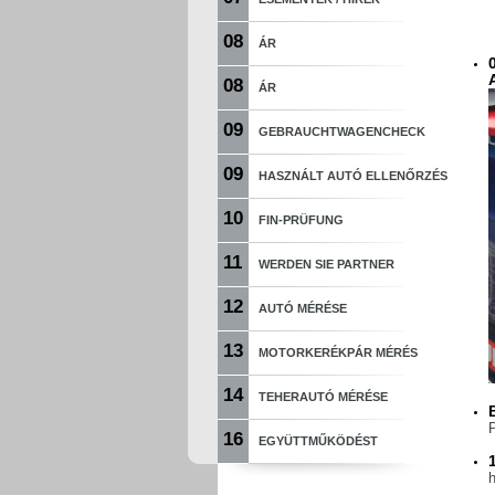
08
ÁR
08
ÁR
09
GEBRAUCHTWAGENCHECK
09
HASZNÁLT AUTÓ ELLENŐRZÉS
10
FIN-PRÜFUNG
11
WERDEN SIE PARTNER
12
AUTÓ MÉRÉSE
13
MOTORKERÉKPÁR MÉRÉS
14
TEHERAUTÓ MÉRÉSE
16
EGYÜTTMŰKÖDÉST
h