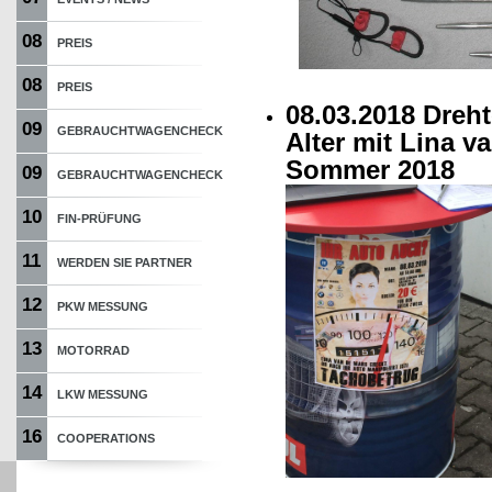
08
PREIS
08
PREIS
08.03.2018 Dreh
09
GEBRAUCHTWAGENCHECK
Alter mit Lina v
Sommer 2018
09
GEBRAUCHTWAGENCHECK
10
FIN-PRÜFUNG
11
WERDEN SIE PARTNER
12
PKW MESSUNG
13
MOTORRAD
14
LKW MESSUNG
16
COOPERATIONS