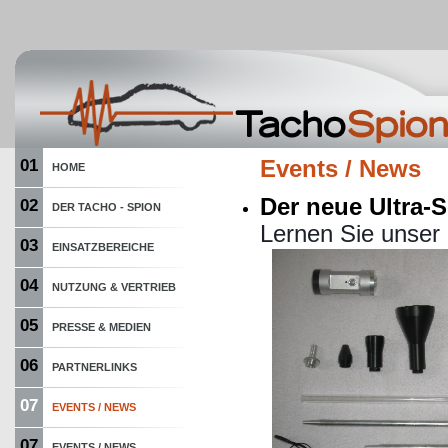
01
Events / News
HOME
Der neue Ultra-
02
DER TACHO - SPION
Lernen Sie unser 
03
EINSATZBEREICHE
04
NUTZUNG & VERTRIEB
05
PRESSE & MEDIEN
06
PARTNERLINKS
07
EVENTS / NEWS
07
EVENTS / NEWS