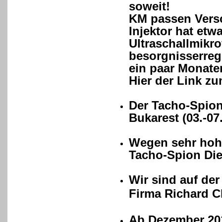
soweit!
KM passen Versc
Injektor hat etw
Ultraschallmikr
besorgnisserreg
ein paar Monaten
Hier der Link zu
Der Tacho-Spion
Bukarest (03.-07
Wegen sehr hohe
Tacho-Spion Die
Wir sind auf d
Firma Richard C
Ab Dezember 201