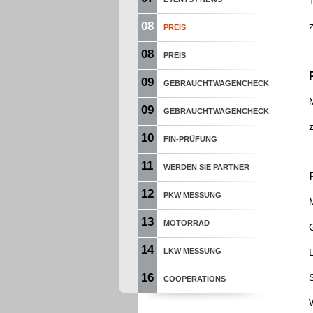
08
PREIS
08
PREIS
09
GEBRAUCHTWAGENCHECK
09
GEBRAUCHTWAGENCHECK
10
FIN-PRÜFUNG
11
WERDEN SIE PARTNER
12
PKW MESSUNG
13
MOTORRAD
14
LKW MESSUNG
16
COOPERATIONS