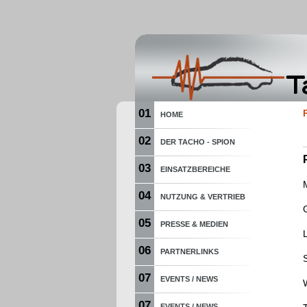
01
HOME
02
DER TACHO - SPION
03
EINSATZBEREICHE
04
NUTZUNG & VERTRIEB
05
PRESSE & MEDIEN
06
PARTNERLINKS
07
EVENTS / NEWS
07
EVENTS / NEWS