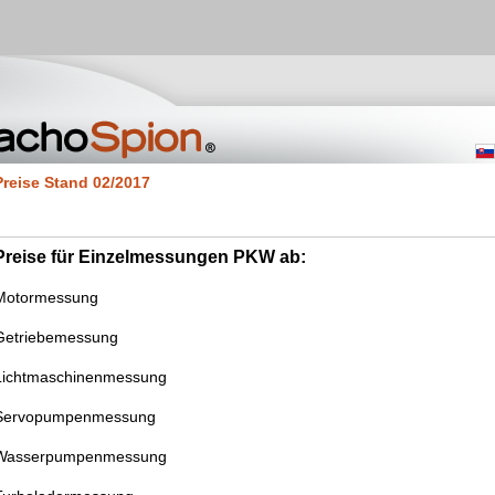
Preise Stand 02/2017
Preise für Einzelmessungen PKW ab:
Motormessung
Getriebemessung
Lichtmaschinenmessung
Servopumpenmessung
Wasserpumpenmessung