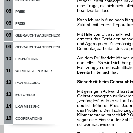
Ist der Gebrauchtwagen im An
eine Frage, die sich nicht al
beantworten lässt.
08
PREIS
Kann ich mein Auto noch läng
08
PREIS
Zukunft mit teuren Reparatu
Mit Hilfe von Ultraschall-Tech
09
GEBRAUCHTWAGENCHECK
ermittelt das Gerät den tatsä
und Aggregaten. Zuverlässig 
09
GEBRAUCHTWAGENCHECK
Demontagearbeiten des zu pr
Auf dem Prüfbericht können w
10
FIN-PRÜFUNG
darstellen. So wird sichtbar g
Fahrzeugtyp durchschnittlich
11
WERDEN SIE PARTNER
bereits hinter sich hat.
Sicherheit beim Gebrauch
12
PKW MESSUNG
Mit geringem Aufwand lässt s
13
MOTORRAD
Gebrauchtwagens zurückdrehe
„verjüngtes“ Auto erzielt au
deutlich höheren Preis. Jed
14
LKW MESSUNG
das Problem: Der Tacho zeig
Kilometerstand tatsächlich? Od
16
COOPERATIONS
sogar eine Eins vor der Zahl?
schwer nachweisen.