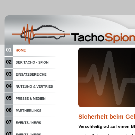
01
HOME
02
DER TACHO - SPION
03
EINSATZBEREICHE
04
NUTZUNG & VERTRIEB
05
PRESSE & MEDIEN
06
PARTNERLINKS
Sicherheit beim G
07
EVENTS / NEWS
Verschleißgrad auf einen Bl
07
EVENTS / NEWS